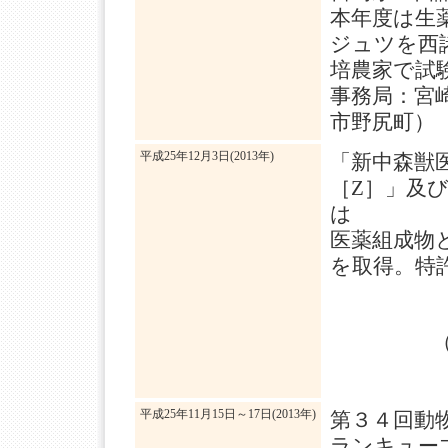
本年度は生
ジュツを西
培農家で試
事務局：宮
市野尻町）
平成25年12月3日(2013年)
「新中森獣
［Z］」及
は
医薬組成物
を取得。特許番号
平成25年11月15日～17日(2013年)
第３４回動
ランキューブ大