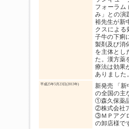
フォーラム
み」との演
裕先生が新
クスによる
子牛の下痢
製剤及び消
を主体とし
た。漢方薬
療法は効果
ありました
平成25年5月23日(2013年)
新発売 「
の全国の主
①森久保薬
②株式会社
③ＭＰアグ
の卸店様で