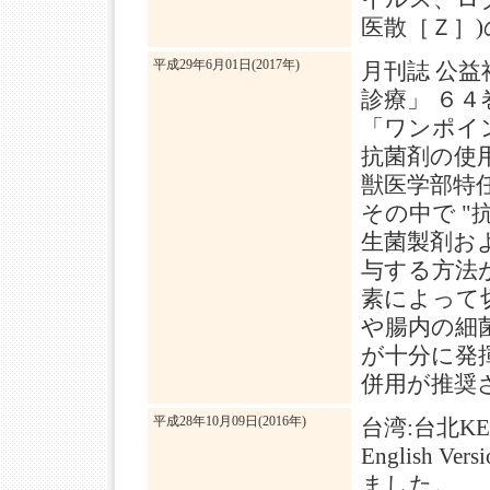
医散［Ｚ］
平成29年6月01日(2017年)
月刊誌 公益
診療」 ６
「ワンポイ
抗菌剤の使
獣医学部特
その中で 
生菌製剤お
与する方法
素によって
や腸内の細
が十分に発
併用が推奨
平成28年10月09日(2016年)
台湾:台北K
English 
ました。