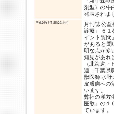
「新中森獣
剤型）の牛
発表されま
平成26年8月1日(2014年)
月刊誌 公益
診療」 ６
イント質問
があると聞
明な点が多
知見があれ
（北海道・
連：千葉県
獣医師 水
皮膚病への
います。
弊社の漢方
医散」の１
ています。