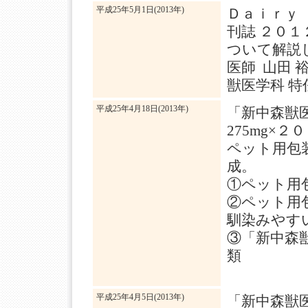
平成25年5月1日(2013年)
Ｄａｉｒｙ
刊誌 ２０
ついて解説
医師 山田 
獣医学科 特
平成25年4月18日(2013年)
「新中森獣
275mg×
ペット用包
成。
①ペット用
②ペット用包
馴染みやす
③「新中森
類
平成25年4月5日(2013年)
「新中森獣