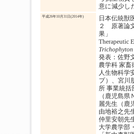
意に減少し
平成26年10月31日(2014年)
日本伝統獣
２ 原著論
果」
Therapeutic E
Trichophyton
発表：佐野
農学科 家
人生物科学安
プ）、宮川
所 事業統
（鹿児島県
麗先生（鹿
由地裕之先
仲里安朝先
大学農学部