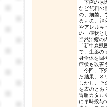
下痢の原因
など飼料の
の、細菌、
るもの、消
やアレルギ
の一症状と
当然治癒の
「新中森獣
で、生薬の
身全体を回
症状も改善
今回、下痢
た結果、８
しかし、そ
を表のとお
胃腸カタル
に単味投与