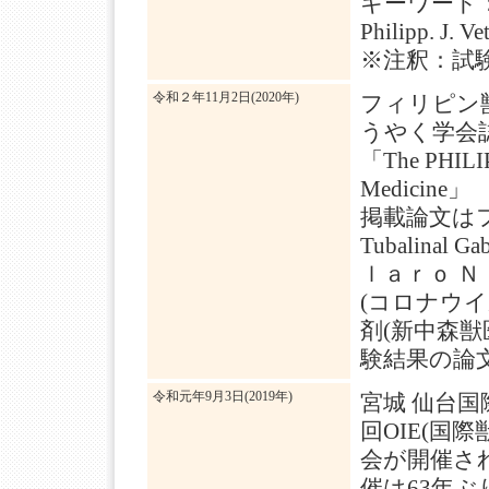
キーワード
Philipp. J. Ve
※注釈：試
令和２年11月2日(2020年)
フィリピン
うやく学会
「The PHILIP
Medicine」 V
掲載論文は
Tubalinal
ｌａｒｏ 
(コロナウ
剤(新中森
験結果の論
令和元年9月3日(2019年)
宮城 仙台国
回OIE(国
会が開催さ
催は63年ぶ