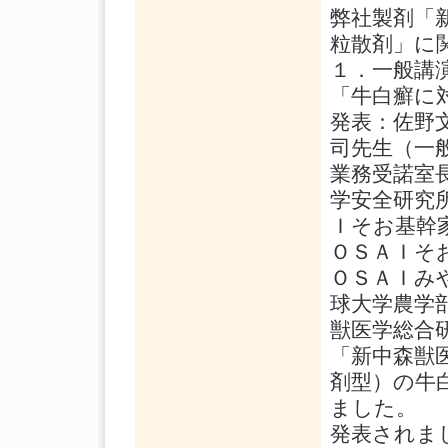
弊社製剤「
粒散剤」に
１．一般講
「牛白癬に
発表：佐野
司先生（一
業務受諾室
学安全研究
Ｉそお基幹
ＯＳＡＩそ
ＯＳＡＩみ
球大学農学
獣医学総合
「新中森獣
剤型）の牛
ました。
発表されま