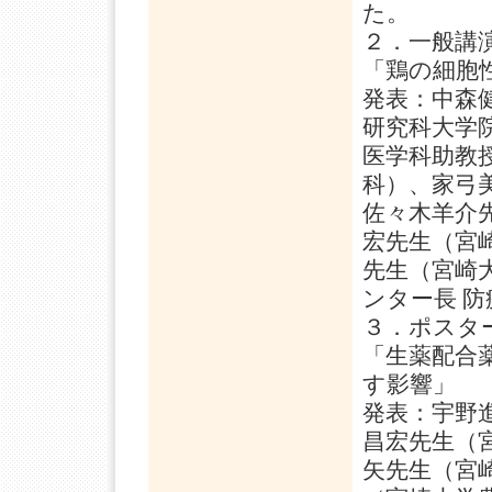
た。
２．一般講
「鶏の細胞
発表：中森
研究科大学
医学科助教
科）、家弓
佐々木羊介
宏先生（宮
先生（宮崎
ンター長 
３．ポスタ
「生薬配合
す影響」
発表：宇野
昌宏先生（
矢先生（宮