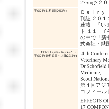
275mg×
平成24年11月1日(2012年)
Ｄａｉｒｙ
刊誌 ２０１
連載 「い
ト １１ 子
の中で「新
式会社・獣医
October 13(sat)～14(sun),2012.
４th Conferenc
平成24年10月13日～14日(2012年)
Veterinary Me
Dr.Schofield 
Medicine,
Seoul Nationa
第４回アジ
コフィール
EFFECTS O
17 COMPON