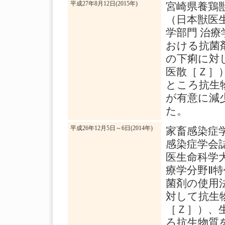
平成27年8月12日(2015年)
宮崎県養鶏
（日本獣医生
学部門 治
おける抗菌
の下痢に対
医散［Ｚ］
ところ抗生
が有意に減
た。
平成26年12月5日～6日(2014年)
家畜感染症
感染症学会
医生命科学大
療学分野Ⅱ
菌剤の使用
対して抗生
［Ｚ］）、
ろ抗生物質