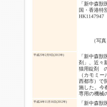
「新中森獣
国・香港特
HK1147947
（写真
平成25年2月9日(2013年)
「新中森獣
剤」、近々
猫用錠剤 
（カモミー
西都市）で
施した。今
専用の機械
平成24年11月16日(2012年)
「新中森獣