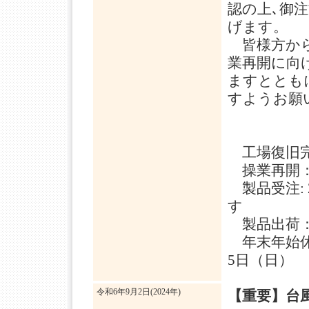
認の上､御
げます。
皆様方から
業再開に向
ますととも
すようお願
工場復旧完了
操業再開：2
製品受注: 2
す
製品出荷：2
年末年始休業日
5日（日）
令和6年9月2日(2024年)
【重要】台