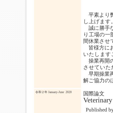
平素より弊
し上げます
誠に勝手な
り工場の一
間休業させ
皆様方にお
いたします
操業再開の
させていた
早期操業再
解ご協力の
令和２年 January-June 2020
国際論文 The
Veterina
Published by 