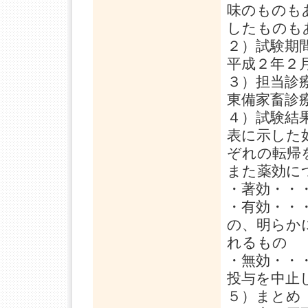
味のものも
したものも
２）試験期
平成２年２
３）担当診
東備家畜診
４）試験結
表に示した
ぞれの転帰
また薬効に
・著効・・
・有効・・
の、明らか
れるもの
・無効・・
投与を中止
５）まとめ