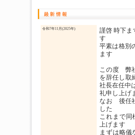
令和7年11月(2025年)
謹啓 時下
す
平素は格別
ます
この度 弊
を辞任し取
社長在任中
礼申し上げ
なお 後任
した
これまで同
上げます
まずは略儀