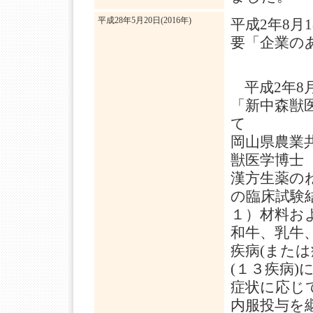
平成28年5月20日(2016年)
平成2年8月
要「企業の
平成2年8月
「新中森獣
岡山県農業
獣医学博士
漢方生薬の
の臨床試験
１）材料お
和牛、乳牛
疾病(また
(１３疾病
症状に応じ
内服投与を