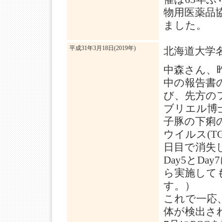
物用医薬品
ました。
平成31年3月18日(2019年)
北海道大学
中森さん、
中の報告書
び、先方の
ブリエル博
子豚の下痢の
ウイルス(TGE
日目で消失
Day5とD
ら実施して
す。）
これで一応
体が検出さ