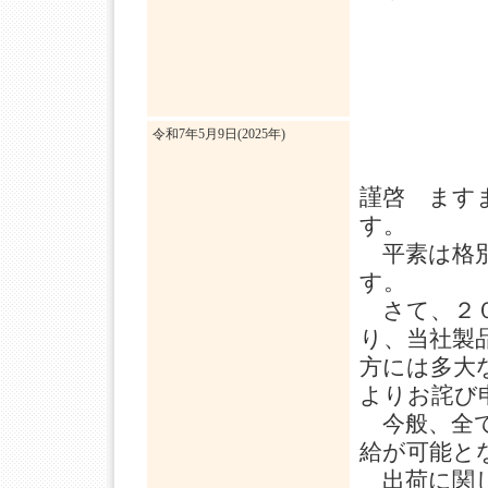
令和7年5月9日(2025年)
謹啓 ます
す。
平素は格別
す。
さて、２０
り、当社製
方には多大
よりお詫び
今般、全て
給が可能と
出荷に関し