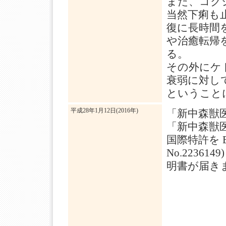
また、コク
当然下痢も
復に長時間
や治癒転帰
る。
その外にケ
衰弱に対し
ということ
平成28年1月12日(2016年)
「新中森獣
「新中森獣
国際特許を 
No.223
明書が届き