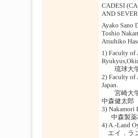
CADESI (C
AND SEVER
Ayako Sano D
Toshio Nakam
Atsuhiko Ha
1) Faculty of 
Ryukyus,Okin
琉球大学 農
2) Faculty of
Japan.
宮崎大学 
中森健太郎
3) Nakamori P
中森製薬株
4) A.-Land O
エイ．ラン