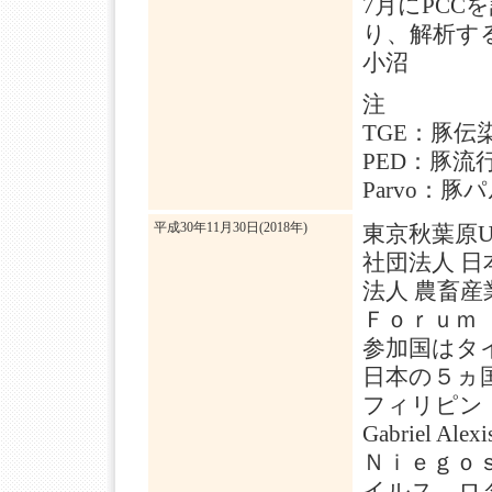
7月にPC
り、解析す
小沼
注
TGE：豚
PED：豚
Parvo：
平成30年11月30日(2018年)
東京秋葉原
社団法人 
法人 農畜産
Ｆｏｒｕｍ
参加国はタ
日本の５
フィリピン・カ
Gabriel
Ｎｉｅｇｏ
イルス、ロ