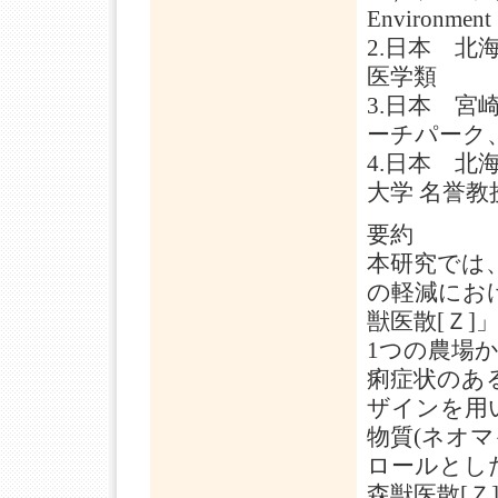
Environ
2.日本 北
医学類
3.日本 宮
ーチパーク
4.日本 北
大学 名誉教
要約
本研究では、仔
の軽減にお
獣医散[Ｚ]
1つの農場
痢症状のあ
ザインを用
物質(ネオ
ロールとし
森獣医散[Ｚ