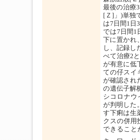
最後の治療
[Ｚ]」)単
は7日間1日
では7日間
下に置かれ
し、記録し
べて治療2
が有意に低
ての仔スイ
が確認され
の遺伝子解
シコロナウイ
が判明した
す下痢は生
クスの併用
できること