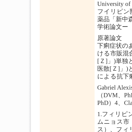
University of
フイリピン
薬品「新中
学術論文ー
原著論文
下痢症状のある
ける市販混
[Ｚ]」)単
医散[Ｚ]」
による抗下
Gabriel Al
（DVM、P
PhD）4、Clar
1.フィリピ
ムニョス市
ス）、フィリピ