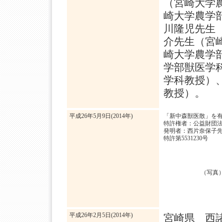
（宮崎大学
崎大学農学
川隆児先生
介先生（宮
崎大学農学
学部獣医学
学科教授）
教授）。
平成26年5月9日(2014年)
「新中森獣医散」を
特許権者：公益財団
発明者：西片奈保子
特許第5531230号
（写真
平成26年2月5日(2014年)
宮崎県 西